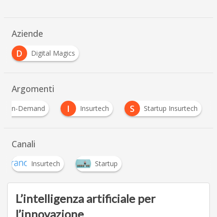
Aziende
D
Digital Magics
Argomenti
I
S
oni On-Demand
Insurtech
Startup Insurtech
Canali
Insurtech
Startup
L’intelligenza artificiale per
l’innovazione