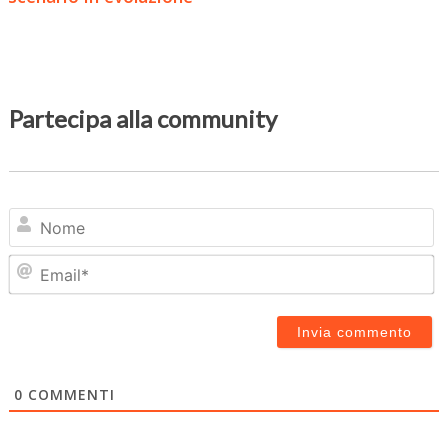
Partecipa alla community
N
Em
0
COMMENTI