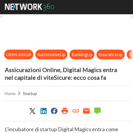
Assicurazioni Online, Digital Magic
Ultimi articoli
AutomotiveUp
BankingUp
InsuranceUp
Re
Assicurazioni Online, Digital Magics entra
nel capitale di viteSicure: ecco cosa fa
Home
Startup
L’incubatore di startup Digital Magics entra come