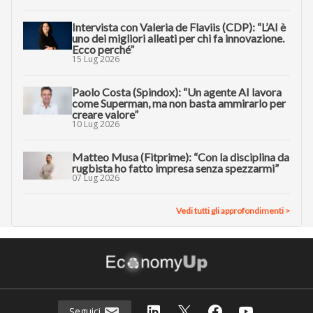
Intervista con Valeria de Flaviis (CDP): “L’AI è
uno dei migliori alleati per chi fa innovazione.
Ecco perché”
15 Lug 2026
Paolo Costa (Spindox): “Un agente AI lavora
come Superman, ma non basta ammirarlo per
creare valore”
10 Lug 2026
Matteo Musa (Fitprime): “Con la disciplina da
rugbista ho fatto impresa senza spezzarmi”
07 Lug 2026
Vedi tutti gli approfondimenti >
Seguici