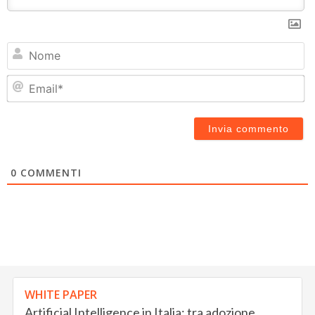
N
Em
0
COMMENTI
WHITE PAPER
Artificial Intelligence in Italia: tra adozione