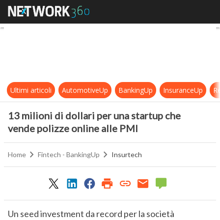
13 milioni di dollari per una startu
Ultimi articoli
AutomotiveUp
BankingUp
InsuranceUp
Re
13 milioni di dollari per una startup che
vende polizze online alle PMI
Home
Fintech - BankingUp
Insurtech
Un seed investment da record per la società