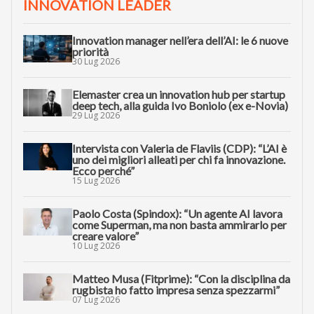
INNOVATION LEADER
Innovation manager nell’era dell’AI: le 6 nuove
priorità
30 Lug 2026
Elemaster crea un innovation hub per startup
deep tech, alla guida Ivo Boniolo (ex e-Novia)
29 Lug 2026
Intervista con Valeria de Flaviis (CDP): “L’AI è
uno dei migliori alleati per chi fa innovazione.
Ecco perché”
15 Lug 2026
Paolo Costa (Spindox): “Un agente AI lavora
come Superman, ma non basta ammirarlo per
creare valore”
10 Lug 2026
Matteo Musa (Fitprime): “Con la disciplina da
rugbista ho fatto impresa senza spezzarmi”
07 Lug 2026