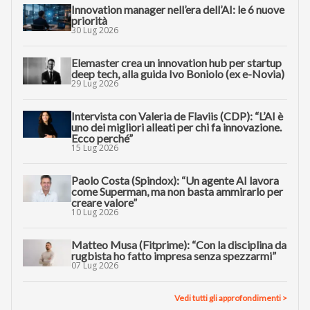
Innovation manager nell’era dell’AI: le 6 nuove
priorità
30 Lug 2026
Elemaster crea un innovation hub per startup
deep tech, alla guida Ivo Boniolo (ex e-Novia)
29 Lug 2026
Intervista con Valeria de Flaviis (CDP): “L’AI è
uno dei migliori alleati per chi fa innovazione.
Ecco perché”
15 Lug 2026
Paolo Costa (Spindox): “Un agente AI lavora
come Superman, ma non basta ammirarlo per
creare valore”
10 Lug 2026
Matteo Musa (Fitprime): “Con la disciplina da
rugbista ho fatto impresa senza spezzarmi”
07 Lug 2026
Vedi tutti gli approfondimenti >