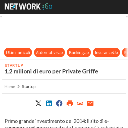
1.2 milioni di euro per Private Griff
Ultimi articoli
AutomotiveUp
BankingUp
InsuranceUp
Re
STARTUP
1.2 milioni di euro per Private Griffe
Home
Startup
Primo grande investimento del 2014: il sito di e-
commerce milanese creato da Leonardo Cucchiarini e