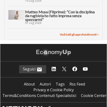
10 Lug 2026
Matteo Musa (Fitprime): “Con la disciplina
da rugbista ho fatto impresa senza
spezzarmi”
07 Lug 2026
Vedi tutti gli approfondimenti >
Seguici
About
Autori
Tags
Rss Feed
Privacy e Cookie Policy
Terms&Conditions Contenuti Specialistici
Cookie Center