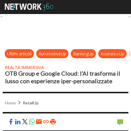
OTB Group e Google Cloud: l’AI tra
Ultimi articoli
AutomotiveUp
BankingUp
InsuranceUp
REALTÀ IMMERSIVA
OTB Group e Google Cloud: l’AI trasforma il
lusso con esperienze iper-personalizzate
Home
RetailUp