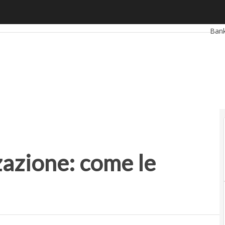
ell’internazionalizzazione: come le affronta Apparound
Ultim
Ban
Reta
Smar
Star
zazione: come le