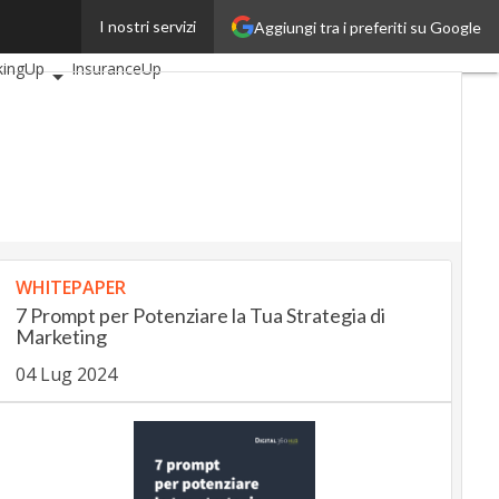
I nostri servizi
Aggiungi tra i preferiti su Google
i articoli
AutomotiveUp
kingUp
InsuranceUp
ilUp
tMobilityUp
Proptech
tup
WHITEPAPER
7 Prompt per Potenziare la Tua Strategia di
Marketing
04 Lug 2024