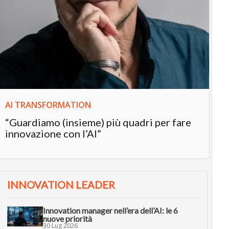
IN
In
“L
in
AI TRANSFORMATION
“Guardiamo (insieme) più quadri per fare
innovazione con l’AI”
INNOVATION LEADER
Innovation manager nell’era dell’AI: le 6
nuove priorità
30 Lug 2026