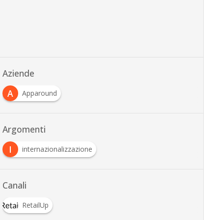
Aziende
A
Apparound
Argomenti
I
internazionalizzazione
Canali
RetailUp