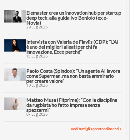
Elemaster crea un innovation hub per startup
deep tech, alla guida Ivo Boniolo (ex e-
Novia)
29 Lug 2026
Intervista con Valeria de Flaviis (CDP): “L’AI
è uno dei migliori alleati per chi fa
innovazione. Ecco perché”
15 Lug 2026
Paolo Costa (Spindox): “Un agente AI lavora
come Superman, ma non basta ammirarlo
per creare valore”
10 Lug 2026
Matteo Musa (Fitprime): “Con la disciplina
da rugbista ho fatto impresa senza
spezzarmi”
07 Lug 2026
Vedi tutti gli approfondimenti >