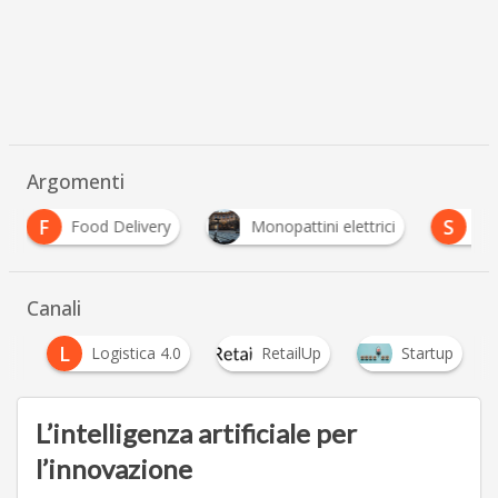
Argomenti
S
ivery
Monopattini elettrici
Sharing Mobility
Canali
L
Up
Logistica 4.0
RetailUp
Startup
L’intelligenza artificiale per
l’innovazione