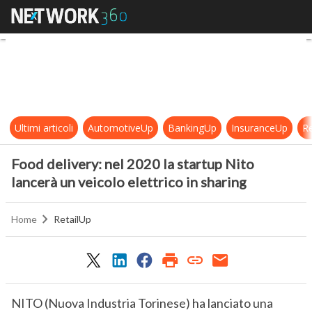
Food delivery: nel 2020 la startup N
Ultimi articoli
AutomotiveUp
BankingUp
InsuranceUp
Re
Food delivery: nel 2020 la startup Nito
lancerà un veicolo elettrico in sharing
Home
RetailUp
NITO (Nuova Industria Torinese) ha lanciato una