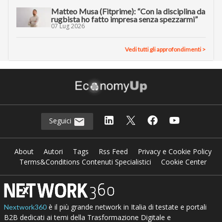
Matteo Musa (Fitprime): “Con la disciplina da
rugbista ho fatto impresa senza spezzarmi”
07 Lug 2026
Vedi tutti gli approfondimenti >
Seguici
About
Autori
Tags
Rss Feed
Privacy e Cookie Policy
Terms&Conditions Contenuti Specialistici
Cookie Center
è il più grande network in Italia di testate e portali
Nextwork360
B2B dedicati ai temi della Trasformazione Digitale e