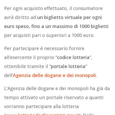
Per ogni acquisto effettuato, il consumatore
avrà diritto ad
un biglietto virtuale per ogni
euro speso, fino a un massimo di 1000 biglietti
per acquisti pari o superiori a 1000 euro.
Per partecipare è necessario fornire
all’esercente il proprio “
codice lotteria
”,
ottenibile tramite il “
portale lotteria
”
dell’
Agenzia delle dogane e dei monopoli
.
L’Agenzia delle dogane e dei monopoli ha già da
tempo attivato un portale riservato a quanti
vorranno partecipare alla lotteria