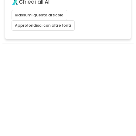
Chiedi all'AI
Riassumi questo articolo
Approfondisci con altre fonti