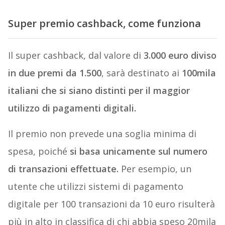
Super premio cashback, come funziona
Il super cashback, dal valore di
3.000 euro diviso
in due premi da 1.500
, sarà destinato ai
100mila
italiani che si siano distinti per il maggior
utilizzo di pagamenti digitali.
Il premio non prevede una soglia minima di
spesa, poiché
si basa unicamente sul numero
di transazioni effettuate.
Per esempio, un
utente che utilizzi sistemi di pagamento
digitale per 100 transazioni da 10 euro risulterà
più in alto in classifica di chi abbia speso 20mila