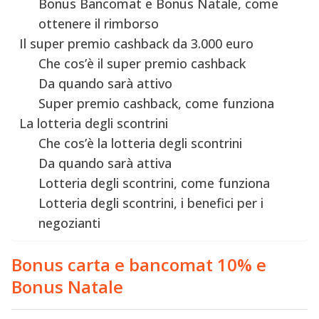
Bonus Bancomat e Bonus Natale, come
ottenere il rimborso
Il super premio cashback da 3.000 euro
Che cos’è il super premio cashback
Da quando sarà attivo
Super premio cashback, come funziona
La lotteria degli scontrini
Che cos’è la lotteria degli scontrini
Da quando sarà attiva
Lotteria degli scontrini, come funziona
Lotteria degli scontrini, i benefici per i
negozianti
Bonus carta e bancomat 10% e
Bonus Natale