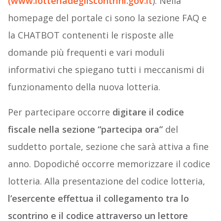
(
www.lotteriadegliscontrini.gov.it
). Nella
homepage del portale ci sono la sezione FAQ e
la CHATBOT contenenti le risposte alle
domande più frequenti e vari moduli
informativi che spiegano tutti i meccanismi di
funzionamento della nuova lotteria.
Per partecipare occorre
digitare il codice
fiscale nella sezione “partecipa ora”
del
suddetto portale, sezione che sarà attiva a fine
anno. Dopodiché occorre memorizzare il codice
lotteria. Alla presentazione del codice lotteria,
l’esercente effettua il collegamento tra lo
scontrino e il codice
attraverso un lettore