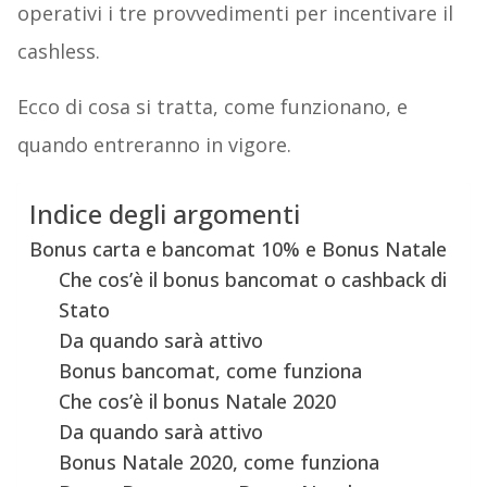
operativi i tre provvedimenti per incentivare il
cashless.
Ecco di cosa si tratta, come funzionano, e
quando entreranno in vigore.
Indice degli argomenti
Bonus carta e bancomat 10% e Bonus Natale
Che cos’è il bonus bancomat o cashback di
Stato
Da quando sarà attivo
Bonus bancomat, come funziona
Che cos’è il bonus Natale 2020
Da quando sarà attivo
Bonus Natale 2020, come funziona