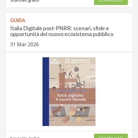
Scaricalo gratis!
DOWNLOAD
GUIDA
Italia Digitale post-PNRR: scenari, sfide e
opportunità del nuovo ecosistema pubblico
31 Mar 2026