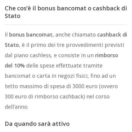
Che cos’è il bonus bancomat o cashback di
Stato
Il
bonus bancomat,
anche chiamato
cashback di
Stato
, è il primo dei tre provvedimenti previsti
dal piano cashless, e consiste in un
rimborso
del 10%
delle spese effettuate tramite
bancomat o carta in negozi fisici, fino ad un
tetto massimo di spesa di 3000 euro (ovvero
300 euro di rimborso cashback) nel corso
dell’anno.
Da quando sarà attivo