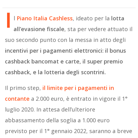
I
l
Piano Italia Cashless
, ideato per la
lotta
all’evasione fiscale
, sta per vedere attuato il
suo secondo punto con la messa in atto degli
incentivi per i pagamenti elettronici: il bonus
cashback bancomat e carte, il super premio
cashback, e la lotteria degli scontrini.
Il primo step,
il limite per i pagamenti in
contante
a 2.000 euro, è entrato in vigore il 1°
luglio 2020. In attesa dell’ulteriore
abbassamento della soglia a 1.000 euro
previsto per il 1° gennaio 2022, saranno a breve