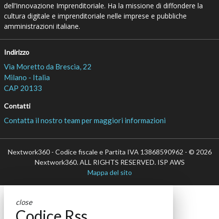
dell’Innovazione Imprenditoriale. Ha la missione di diffondere la
cultura digitale e imprenditoriale nelle imprese e pubbliche
amministrazioni italiane.
Indirizzo
Via Moretto da Brescia, 22
Milano - Italia
CAP 20133
Contatti
Contatta il nostro team per maggiori informazioni
Nextwork360 - Codice fiscale e Partita IVA 13868590962 - © 2026
Nextwork360. ALL RIGHTS RESERVED. ISP AWS
Mappa del sito
close
Codice Rss