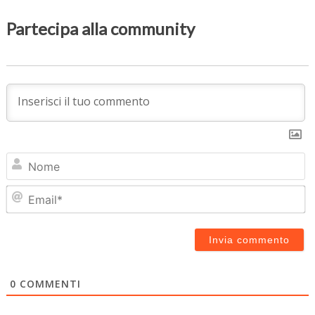
Partecipa alla community
N
Em
0
COMMENTI