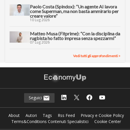
Paolo Costa (Spindox): “Un agente AI lavora
come Superman, ma non basta ammirarlo per
creare valore”
10 Lug 2026
Matteo Musa (Fitprime): “Con la disciplina da
rugbista ho fatto impresa senza spezzarmi”
07 Lug 2026
Vedi tutti gli approfondimenti >
Seguici
About
Autori
Tags
Rss Feed
Privacy e Cookie Policy
Terms&Conditions Contenuti Specialistici
Cookie Center