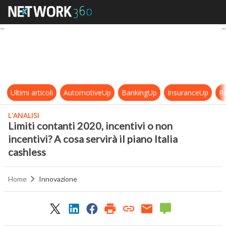
Limiti contanti 2020, incentivi o non
Ultimi articoli
AutomotiveUp
BankingUp
InsuranceUp
Re
L'ANALISI
Limiti contanti 2020, incentivi o non
incentivi? A cosa servirà il piano Italia
cashless
Home
Innovazione