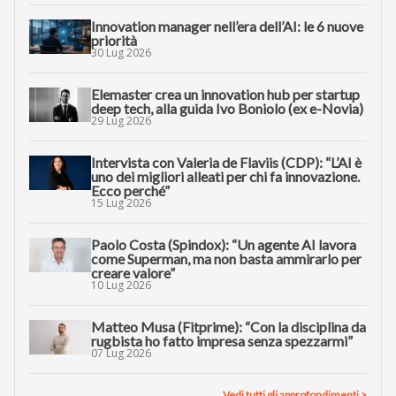
Innovation manager nell’era dell’AI: le 6 nuove
priorità
30 Lug 2026
Elemaster crea un innovation hub per startup
deep tech, alla guida Ivo Boniolo (ex e-Novia)
29 Lug 2026
Intervista con Valeria de Flaviis (CDP): “L’AI è
uno dei migliori alleati per chi fa innovazione.
Ecco perché”
15 Lug 2026
Paolo Costa (Spindox): “Un agente AI lavora
come Superman, ma non basta ammirarlo per
creare valore”
10 Lug 2026
Matteo Musa (Fitprime): “Con la disciplina da
rugbista ho fatto impresa senza spezzarmi”
07 Lug 2026
Vedi tutti gli approfondimenti >