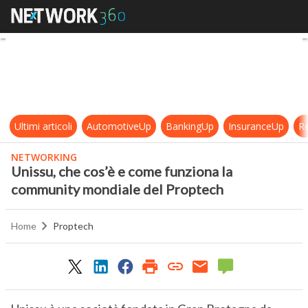
Unissu, che cos’è e come funziona
Ultimi articoli
AutomotiveUp
BankingUp
InsuranceUp
Re
NETWORKING
Unissu, che cos’è e come funziona la
community mondiale del Proptech
Home
Proptech