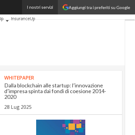
I nostri servizi
Aggiungi tra i preferiti su Google
icoli
AutomotiveUp
Up
InsuranceUp
SmartMobilityUp
h
Startup
WHITEPAPER
Dalla blockchain alle startup: l’innovazione
d’impresa spinta dai fondi di coesione 2014-
2020
28 Lug 2025