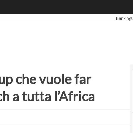
 che vuole far conoscere il Proptech a tutta l’Africa
Ultimi art
Banking
RetailUp
Proptec
tup che vuole far
 a tutta l’Africa