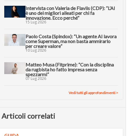
Intervista con Valeria de Flaviis (CDP): “L’AI
è uno dei migliori alleati per chi fa
innovazione. Ecco perché”
15 Lug 2026
Paolo Costa (Spindox): “Un agente AI lavora
come Superman, ma non basta ammirarlo
per creare valore”
10 Lug 2026
Matteo Musa (Fitprime): “Con la disciplina
da rugbista ho fatto impresa senza
spezzarmi”
07 Lug 2026
Vedi tutti gli approfondimenti >
Articoli correlati
GUIDA