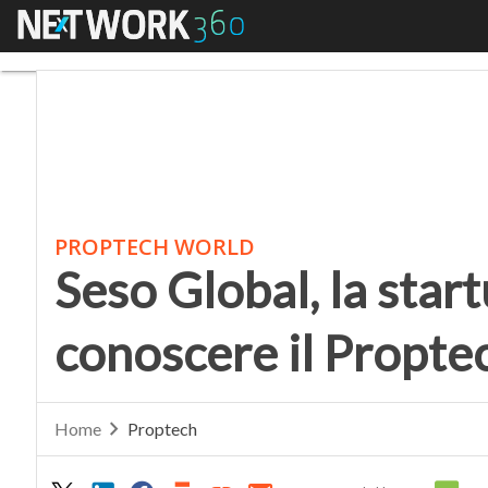
Menu
Seso Global, la startup
PROPTECH WORLD
Seso Global, la star
conoscere il Proptech
Home
Proptech