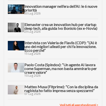
Innovation manager nell’era dell’AI: le 6 nuove
priorità
30 Lug 2026
Elemaster crea un innovation hub per startup
deep tech, alla guida Ivo Boniolo (ex e-Novia)
29 Lug 2026
Intervista con Valeria de Flaviis (CDP): “L’AI è
uno dei migliori alleati per chi fa innovazione.
Ecco perché”
15 Lug 2026
Paolo Costa (Spindox): “Un agente AI lavora
come Superman, ma non basta ammirarlo per
creare valore”
10 Lug 2026
Matteo Musa (Fitprime): “Con la disciplina da
rugbista ho fatto impresa senza spezzarmi”
07 Lug 2026
Vedi tutti gli approfondimenti >