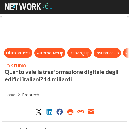
Quanto vale la trasformazione digital
Ultimi articoli
AutomotiveUp
BankingUp
InsuranceUp
Re
LO STUDIO
Quanto vale la trasformazione digitale degli
edifici italiani? 14 miliardi
Home
Proptech