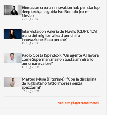
Elemaster crea un innovation hub per startup
deep tech, alla guida Ivo Boniolo (ex e-
Novia)
29 Lug 2026
Intervista con Valeria de Flaviis (CDP): “L’AI
è uno dei migliori alleati per chi fa
innovazione. Ecco perché”
15 Lug 2026
Paolo Costa (Spindox): “Un agente AI lavora
come Superman, ma non basta ammirarlo
per creare valore”
10 Lug 2026
Matteo Musa (Fitprime): “Con la disciplina
da rugbista ho fatto impresa senza
spezzarmi”
07 Lug 2026
Vedi tutti gli approfondimenti >