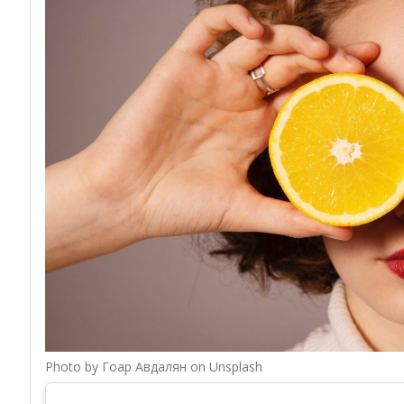
Photo by Гоар Авдалян on Unsplash