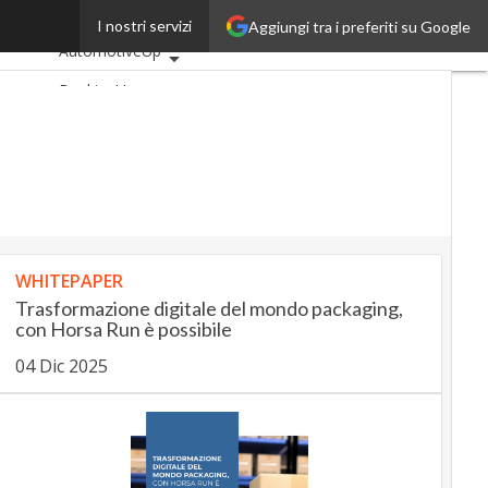
ovazione
I nostri servizi
Aggiungi tra i preferiti su Google
Ultimi articoli
AutomotiveUp
BankingUp
InsuranceUp
RetailUp
SmartMobilityUp
Proptech
Startup
WHITEPAPER
Trasformazione digitale del mondo packaging,
con Horsa Run è possibile
04 Dic 2025