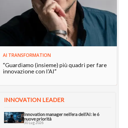
IN
In
“L
in
AI TRANSFORMATION
“Guardiamo (insieme) più quadri per fare
innovazione con l’AI”
INNOVATION LEADER
Innovation manager nell’era dell’AI: le 6
nuove priorità
30 Lug 2026