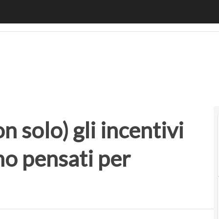
 solo) gli incentivi dei manager non sono pensati per l’inn
n solo) gli incentivi
o pensati per