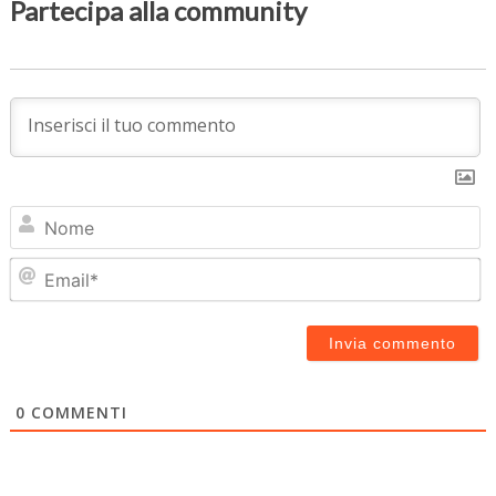
Partecipa alla community
N
Em
0
COMMENTI