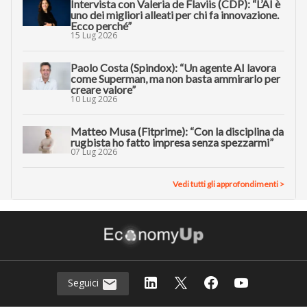
Intervista con Valeria de Flaviis (CDP): “L’AI è
uno dei migliori alleati per chi fa innovazione.
Ecco perché”
15 Lug 2026
Paolo Costa (Spindox): “Un agente AI lavora
come Superman, ma non basta ammirarlo per
creare valore”
10 Lug 2026
Matteo Musa (Fitprime): “Con la disciplina da
rugbista ho fatto impresa senza spezzarmi”
07 Lug 2026
Vedi tutti gli approfondimenti >
Seguici