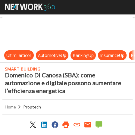
Domenico Di Canosa (SBA): come a
Ultimi articoli
AutomotiveUp
BankingUp
InsuranceUp
Re
SMART BUILDING
Domenico Di Canosa (SBA): come
automazione e digitale possono aumentare
l’efficienza energetica
Home
Proptech