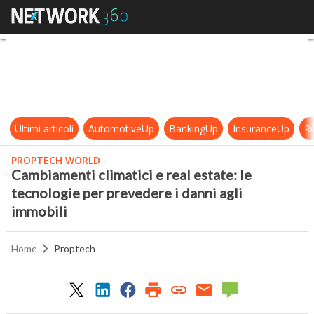
Cambiamenti climatici e real estate
Ultimi articoli
AutomotiveUp
BankingUp
InsuranceUp
Re
PROPTECH WORLD
Cambiamenti climatici e real estate: le
tecnologie per prevedere i danni agli
immobili
Home
Proptech