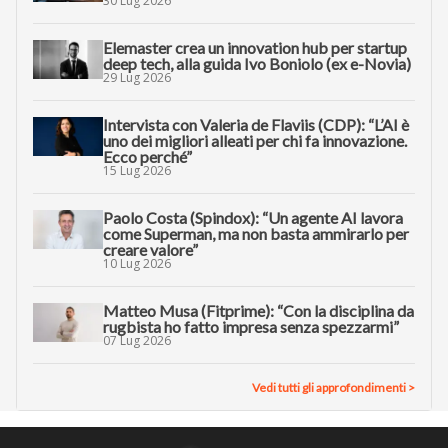
30 Lug 2026
Elemaster crea un innovation hub per startup
deep tech, alla guida Ivo Boniolo (ex e-Novia)
29 Lug 2026
Intervista con Valeria de Flaviis (CDP): “L’AI è
uno dei migliori alleati per chi fa innovazione.
Ecco perché”
15 Lug 2026
Paolo Costa (Spindox): “Un agente AI lavora
come Superman, ma non basta ammirarlo per
creare valore”
10 Lug 2026
Matteo Musa (Fitprime): “Con la disciplina da
rugbista ho fatto impresa senza spezzarmi”
07 Lug 2026
Vedi tutti gli approfondimenti >