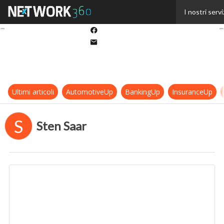
Twitter
I nostri servi
Linkedin
Facebook
Email
Ultimi articoli
AutomotiveUp
BankingUp
InsuranceUp
S
Sten Saar