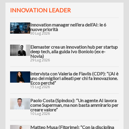
INNOVATION LEADER
Innovation manager nell’era dell’AI: le 6
nuove priorità
30 Lug 2026
Elemaster crea un innovation hub per startup
deep tech, alla guida Ivo Boniolo (ex e-
Novia)
29 Lug 2026
Intervista con Valeria de Flaviis (CDP): “L’AI è
uno dei migliori alleati per chi fa innovazione.
Ecco perché”
15 Lug 2026
Paolo Costa (Spindox): “Un agente AI lavora
come Superman, ma non basta ammirarlo per
creare valore”
10 Lug 2026
Matteo Musa (Fitprime): “Con la disciplina