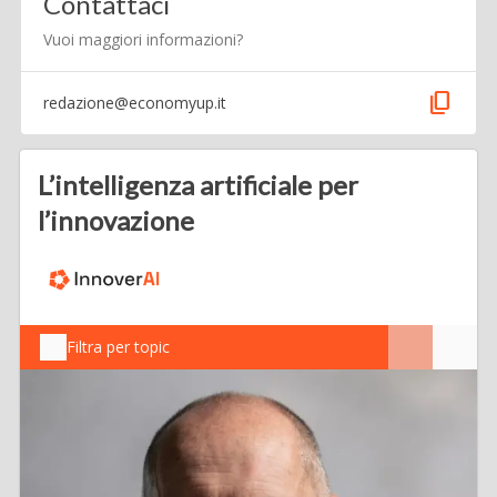
Contattaci
Vuoi maggiori informazioni?
content_copy
redazione@economyup.it
L’intelligenza artificiale per
l’innovazione
Filtra per topic