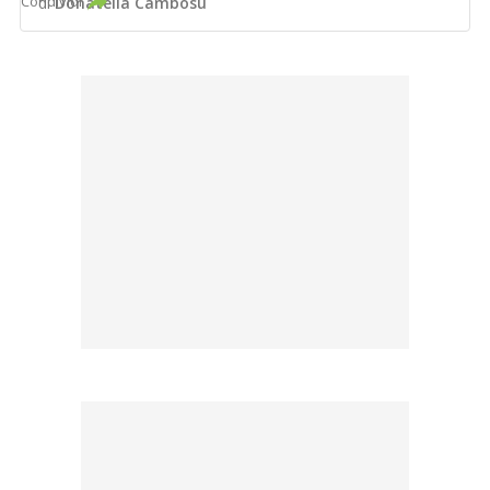
Condividi
di
Donatella Cambosu