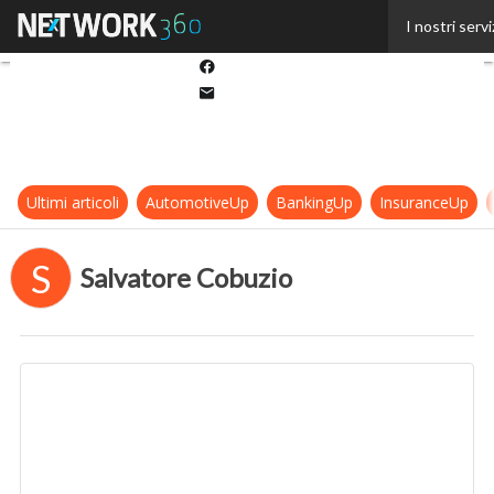
Twitter
I nostri servi
Linkedin
Facebook
Email
Ultimi articoli
AutomotiveUp
BankingUp
InsuranceUp
S
Salvatore Cobuzio