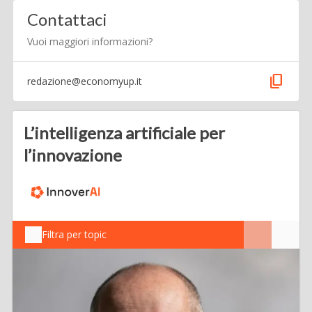
Contattaci
Vuoi maggiori informazioni?
content_copy
redazione@economyup.it
L’intelligenza artificiale per
l’innovazione
Filtra per topic