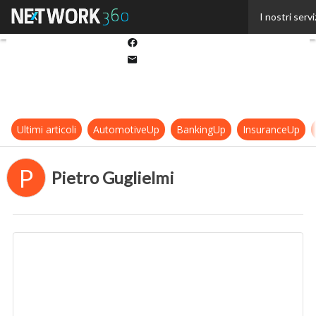
Twitter
I nostri servi
Linkedin
Facebook
Email
Ultimi articoli
AutomotiveUp
BankingUp
InsuranceUp
P
Pietro Guglielmi