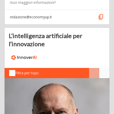
Vuoi maggiori informazioni?
content_copy
redazione@economyup.it
L’intelligenza artificiale per
l’innovazione
Filtra per topic