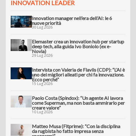
INNOVATION LEADER
Innovation manager nell’era dell’AI: le 6
nuove priorità
30 Lug 2026
Elemaster crea un innovation hub per startup
deep tech, alla guida Ivo Boniolo (ex e-
Novia)
29 Lug 2026
Intervista con Valeria de Flaviis (CDP): “L’AI è
uno dei migliori alleati per chi fa innovazione.
Ecco perché”
15 Lug 2026
Paolo Costa (Spindox): “Un agente AI lavora
come Superman, ma non basta ammirarlo per
creare valore”
10 Lug 2026
Matteo Musa (Fitprime): “Con la disciplina
da rugbista ho fatto impresa senza
spezzarmi”