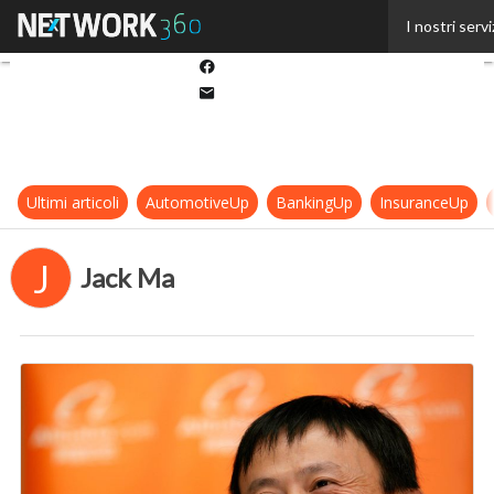
Twitter
I nostri servi
Linkedin
Facebook
Email
Ultimi articoli
AutomotiveUp
BankingUp
InsuranceUp
J
Jack Ma