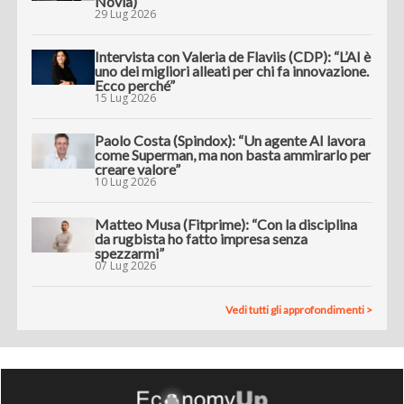
Novia)
29 Lug 2026
Intervista con Valeria de Flaviis (CDP): “L’AI è
uno dei migliori alleati per chi fa innovazione.
Ecco perché”
15 Lug 2026
Paolo Costa (Spindox): “Un agente AI lavora
come Superman, ma non basta ammirarlo per
creare valore”
10 Lug 2026
Matteo Musa (Fitprime): “Con la disciplina
da rugbista ho fatto impresa senza
spezzarmi”
07 Lug 2026
Vedi tutti gli approfondimenti >