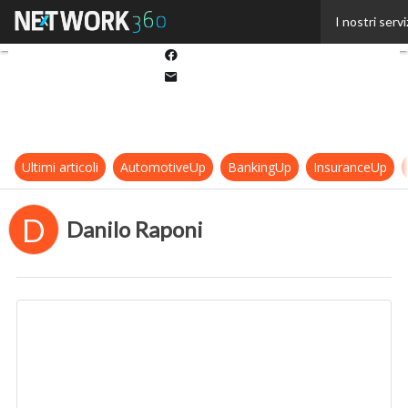
Twitter
I nostri servi
Linkedin
Facebook
Email
Ultimi articoli
AutomotiveUp
BankingUp
InsuranceUp
D
Danilo Raponi