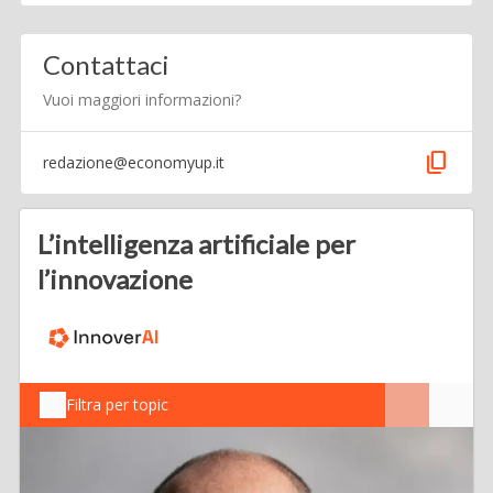
Contattaci
Vuoi maggiori informazioni?
content_copy
redazione@economyup.it
L’intelligenza artificiale per
l’innovazione
Filtra per topic