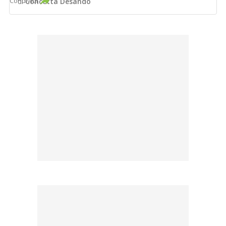
Condividi
di
Concetta Desando