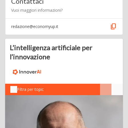
Contattaci
Vuoi maggiori informazioni?
content_copy
redazione@economyup.it
L’intelligenza artificiale per
l’innovazione
Filtra per topic