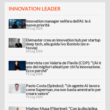
INNOVATION LEADER
Innovation manager nell’era dell’AI: le 6
nuove priorità
30 Lug 2026
Elemaster crea un innovation hub per startup
deep tech, alla guida Ivo Boniolo (ex e-
Novia)
29 Lug 2026
Intervista con Valeria de Flaviis (CDP): “L’AI è
uno dei migliori alleati per chi fa innovazione.
Ecco perché”
15 Lug 2026
Paolo Costa (Spindox): “Un agente AI lavora
come Superman, ma non basta ammirarlo per
creare valore”
10 Lug 2026
Matteo Musa (Fitprime): “Con la disciplina