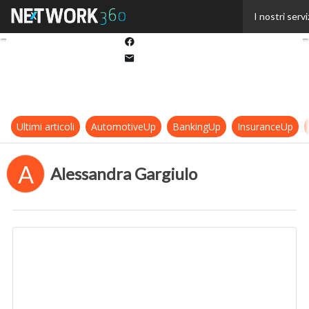
Twitter
I nostri servi
Linkedin
Facebook
Email
Ultimi articoli
AutomotiveUp
BankingUp
InsuranceUp
A
Alessandra Gargiulo