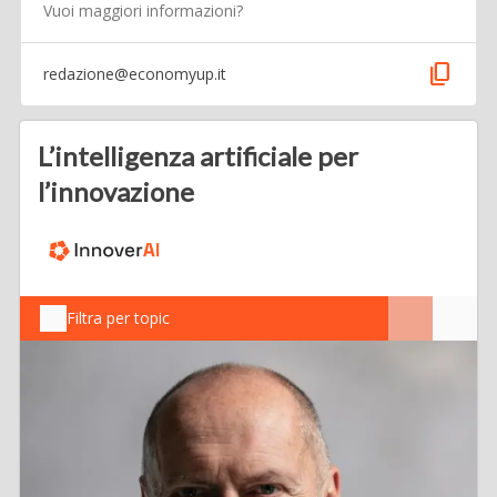
Vuoi maggiori informazioni?
content_copy
redazione@economyup.it
L’intelligenza artificiale per
l’innovazione
Filtra per topic