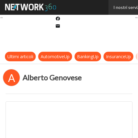
Twitter
I nostri servi
Linkedin
Facebook
Email
Ultimi articoli
AutomotiveUp
BankingUp
InsuranceUp
A
Alberto Genovese