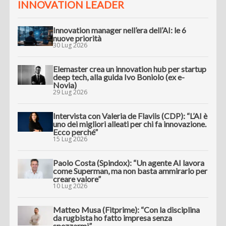
INNOVATION LEADER
Innovation manager nell’era dell’AI: le 6
nuove priorità
30 Lug 2026
Elemaster crea un innovation hub per startup
deep tech, alla guida Ivo Boniolo (ex e-
Novia)
29 Lug 2026
Intervista con Valeria de Flaviis (CDP): “L’AI è
uno dei migliori alleati per chi fa innovazione.
Ecco perché”
15 Lug 2026
Paolo Costa (Spindox): “Un agente AI lavora
come Superman, ma non basta ammirarlo per
creare valore”
10 Lug 2026
Matteo Musa (Fitprime): “Con la disciplina
da rugbista ho fatto impresa senza
spezzarmi”