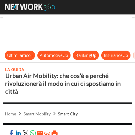
Urban Air Mobility: che cos’è e perc
Ultimi articoli
AutomotiveUp
BankingUp
InsuranceUp
LA GUIDA
Urban Air Mobility: che cos’è e perché
rivoluzionerà il modo in cui ci spostiamo in
città
Home
Smart Mobility
Smart City