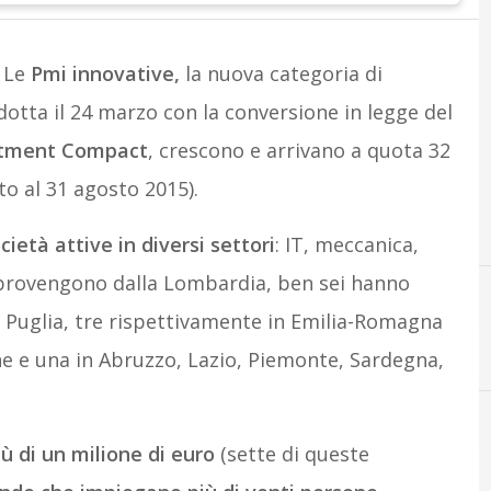
. Le
Pmi innovative,
la nuova categoria di
otta il 24 marzo con la conversione in legge del
stment Compact
, crescono e arrivano a quota 32
o al 31 agosto 2015).
cietà attive in diversi settori
: IT, meccanica,
e provengono dalla Lombardia, ben sei hanno
in Puglia, tre rispettivamente in Emilia-Romagna
I
I
innovazione
Investment compact
he e una in Abruzzo, Lazio, Piemonte, Sardegna,
ù di un milione di euro
(sette di queste