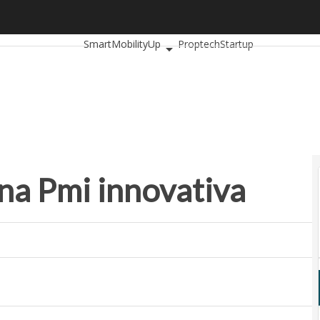
 Pmi innovativa
Ultimi articoli
AutomotiveUp
BankingUp
Insu
SmartMobilityUp
Proptech
Startup
na Pmi innovativa