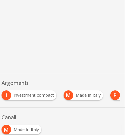
Argomenti
M
P
R
Made in Italy
Pmi innovative
ricerca
Canali
M
Made In Italy