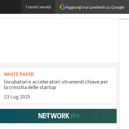
I nostri servizi
Aggiungi tra i preferiti su Google
ranceUp
RetailUp
WHITE PAPER
Incubatori e acceleratori: strumenti chiave per
la crescita delle startup
23 Lug 2025