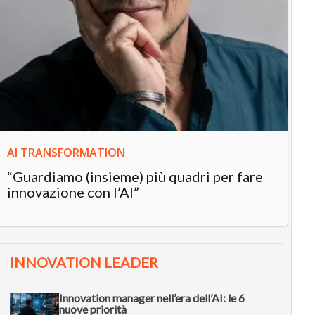
IN
In
“L
in
AI TRANSFORMATION
“Guardiamo (insieme) più quadri per fare
innovazione con l’AI”
INNOVATION LEADER
Innovation manager nell’era dell’AI: le 6
nuove priorità