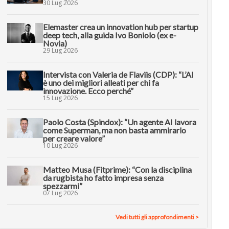
30 Lug 2026
Elemaster crea un innovation hub per startup
deep tech, alla guida Ivo Boniolo (ex e-
Novia)
29 Lug 2026
Intervista con Valeria de Flaviis (CDP): “L’AI
è uno dei migliori alleati per chi fa
innovazione. Ecco perché”
15 Lug 2026
Paolo Costa (Spindox): “Un agente AI lavora
come Superman, ma non basta ammirarlo
per creare valore”
10 Lug 2026
Matteo Musa (Fitprime): “Con la disciplina
da rugbista ho fatto impresa senza
spezzarmi”
07 Lug 2026
Vedi tutti gli approfondimenti >