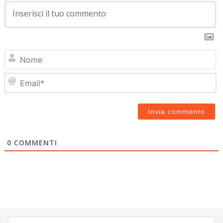
N
Em
0
COMMENTI