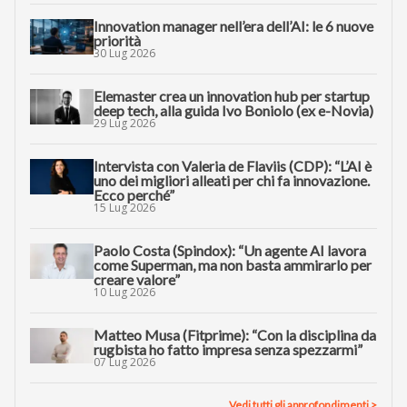
Innovation manager nell’era dell’AI: le 6 nuove
priorità
30 Lug 2026
Elemaster crea un innovation hub per startup
deep tech, alla guida Ivo Boniolo (ex e-Novia)
29 Lug 2026
Intervista con Valeria de Flaviis (CDP): “L’AI è
uno dei migliori alleati per chi fa innovazione.
Ecco perché”
15 Lug 2026
Paolo Costa (Spindox): “Un agente AI lavora
come Superman, ma non basta ammirarlo per
creare valore”
10 Lug 2026
Matteo Musa (Fitprime): “Con la disciplina da
rugbista ho fatto impresa senza spezzarmi”
07 Lug 2026
Vedi tutti gli approfondimenti >