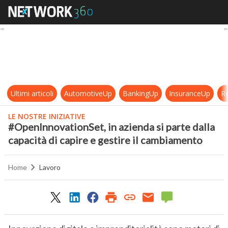
#OpenInnovationSet, in azienda si p
Ultimi articoli
AutomotiveUp
BankingUp
InsuranceUp
Re
LE NOSTRE INIZIATIVE
#OpenInnovationSet, in azienda si parte dalla
capacità di capire e gestire il cambiamento
Home
Lavoro