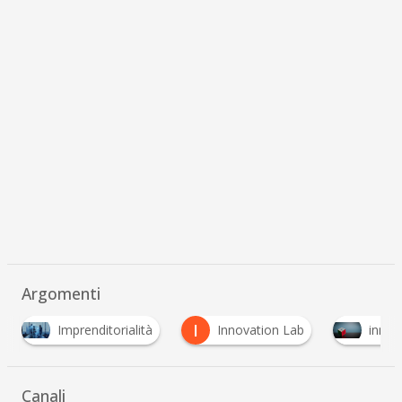
Argomenti
I
Imprenditorialità
Innovation Lab
innovazione dig
Canali