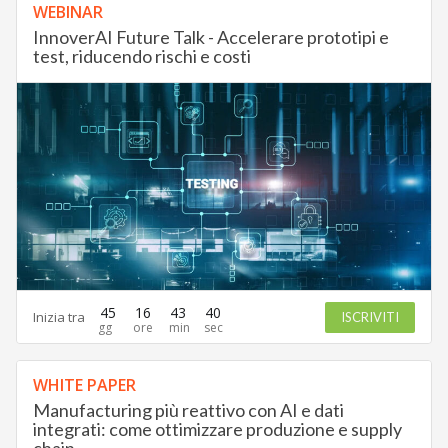
WEBINAR
InnoverAI Future Talk - Accelerare prototipi e
test, riducendo rischi e costi
45
16
43
39
Inizia tra
ISCRIVITI
WHITE PAPER
Manufacturing più reattivo con AI e dati
integrati: come ottimizzare produzione e supply