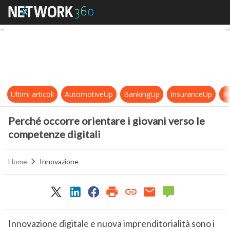
Perché occorre orientare i giovani
Ultimi articoli
AutomotiveUp
BankingUp
InsuranceUp
Re
Perché occorre orientare i giovani verso le
competenze digitali
Home
Innovazione
Innovazione digitale e nuova imprenditorialità sono i