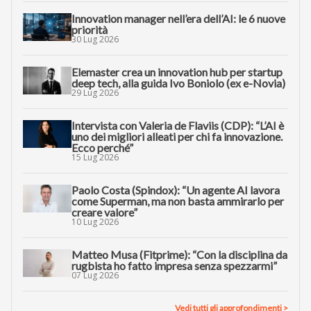
Innovation manager nell’era dell’AI: le 6 nuove
priorità
30 Lug 2026
Elemaster crea un innovation hub per startup
deep tech, alla guida Ivo Boniolo (ex e-Novia)
29 Lug 2026
Intervista con Valeria de Flaviis (CDP): “L’AI è
uno dei migliori alleati per chi fa innovazione.
Ecco perché”
15 Lug 2026
Paolo Costa (Spindox): “Un agente AI lavora
come Superman, ma non basta ammirarlo per
creare valore”
10 Lug 2026
Matteo Musa (Fitprime): “Con la disciplina da
rugbista ho fatto impresa senza spezzarmi”
07 Lug 2026
Vedi tutti gli approfondimenti >