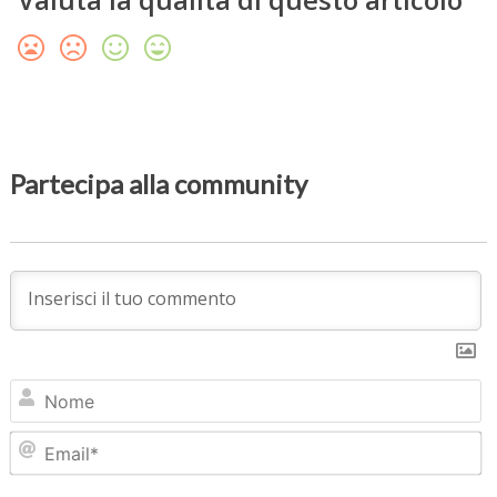
Partecipa alla community
N
Em