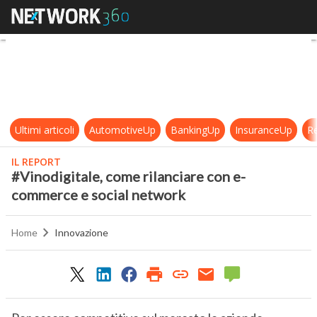
#Vinodigitale, come rilanciare co
Ultimi articoli
AutomotiveUp
BankingUp
InsuranceUp
Re
IL REPORT
#Vinodigitale, come rilanciare con e-
commerce e social network
Home
Innovazione