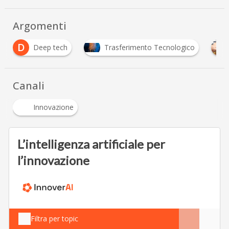
Argomenti
ch
Trasferimento Tecnologico
Venture Capital
Canali
Innovazione
L’intelligenza artificiale per
l’innovazione
Filtra per topic