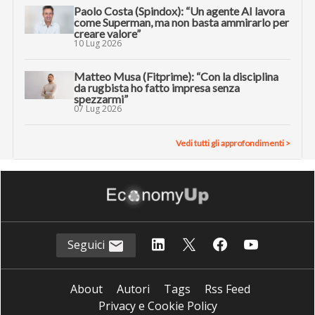
Paolo Costa (Spindox): “Un agente AI lavora
come Superman, ma non basta ammirarlo per
creare valore”
10 Lug 2026
Matteo Musa (Fitprime): “Con la disciplina
da rugbista ho fatto impresa senza
spezzarmi”
07 Lug 2026
Vedi tutti gli approfondimenti >
Seguici
About
Autori
Tags
Rss Feed
Privacy e Cookie Policy