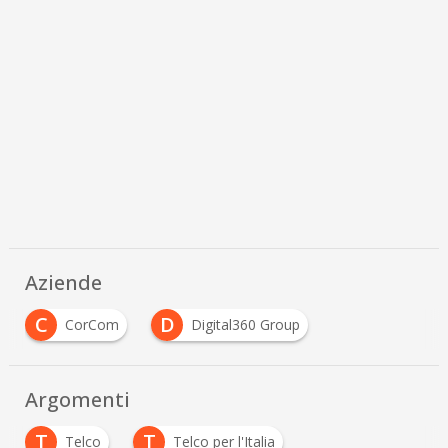
Aziende
C
D
CorCom
Digital360 Group
Argomenti
T
T
Telco
Telco per l'Italia