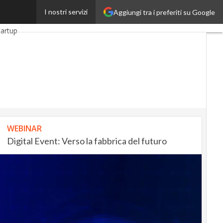
I nostri servizi
Aggiungi tra i preferiti su Google
InsuranceUp
tartup
WEBINAR
Digital Event: Verso la fabbrica del futuro