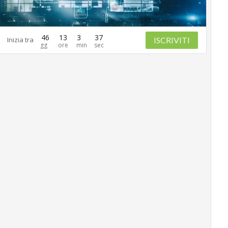
46
13
3
36
ISCRIVITI
Inizia tra