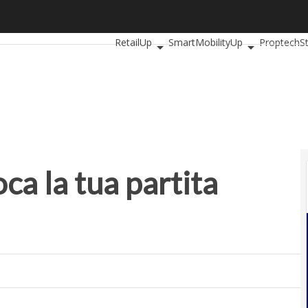
a la tua partita digitale
Ultimi articoli
AutomotiveUp
BankingUp
RetailUp
SmartMobilityUp
Proptech
S
ioca la tua partita