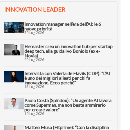
INNOVATION LEADER
Innovation manager nell’era dell’AI: le 6
nuove priorità
30 Lug 2026
Elemaster crea un innovation hub per startup
deep tech, alla guida Ivo Boniolo (ex e-
Novia)
29 Lug 2026
Intervista con Valeria de Flaviis (CDP): “L’AI
è uno dei migliori alleati per chi fa
innovazione. Ecco perché”
15 Lug 2026
Paolo Costa (Spindox): “Un agente AI lavora
come Superman, ma non basta ammirarlo
per creare valore”
10 Lug 2026
Matteo Musa (Fitprime): “Con la disciplina