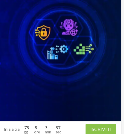
73
8
3
36
ISCRIVITI
Inizia tra