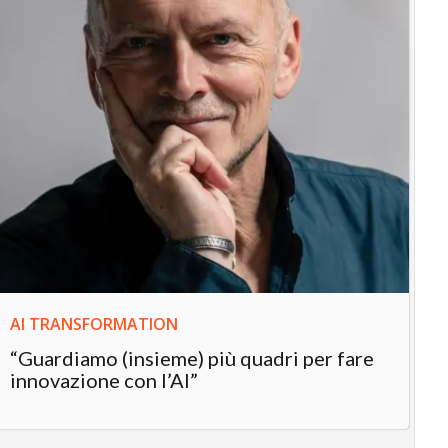
IN
In
“L
in
AI TRANSFORMATION
“Guardiamo (insieme) più quadri per fare
innovazione con l’AI”