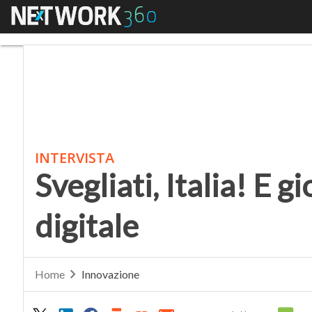
Menu
Svegliati, Italia! E gioc
INTERVISTA
Svegliati, Italia! E g
digitale
Home
Innovazione