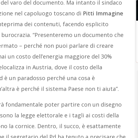
o del varo del documento. Ma intanto il sindaco
azione nel capoluogo toscano di
Pitti Immagine
nteprima dei contenuti, facendo esplicito
lla burocrazia. “Presenteremo un documento che
fermato – perché non puoi parlare di creare
 hai un costo dell’energia maggiore del 30%
localizza in Austria, dove il costo della
 ed è un paradosso perché una cosa è
n’altra è perché il sistema Paese non ti aiuta”.
arà fondamentale poter partire con un disegno
ono la legge elettorale e i tagli ai costi della
no la cornice. Dentro, il succo, è esattamente
fine il segretario del Pd ha tenuto a precisare che