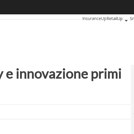
e innovazione primi nel mio Jobs Act”
Ultimi articoli
AutomotiveU
InsuranceUp
RetailUp
S
Proptech
Startup
y e innovazione primi