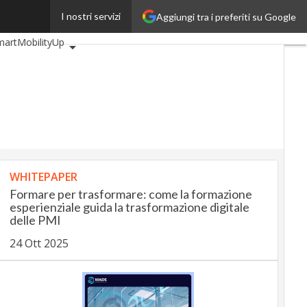
I nostri servizi
Aggiungi tra i preferiti su Google
p
BankingUp
martMobilityUp
WHITEPAPER
Formare per trasformare: come la formazione
esperienziale guida la trasformazione digitale
delle PMI
24 Ott 2025