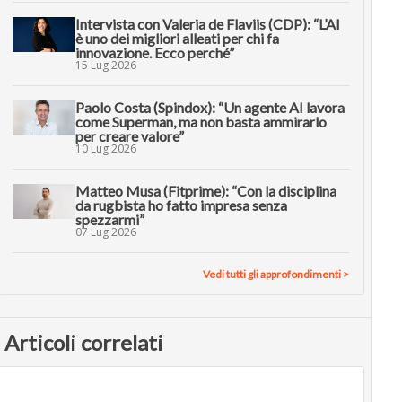
Intervista con Valeria de Flaviis (CDP): “L’AI
è uno dei migliori alleati per chi fa
innovazione. Ecco perché”
15 Lug 2026
Paolo Costa (Spindox): “Un agente AI lavora
come Superman, ma non basta ammirarlo
per creare valore”
10 Lug 2026
Matteo Musa (Fitprime): “Con la disciplina
da rugbista ho fatto impresa senza
spezzarmi”
07 Lug 2026
Vedi tutti gli approfondimenti >
Articoli correlati