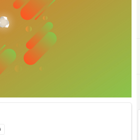
I
innovazione
i