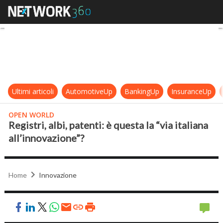
Registri, albi, patenti: è questa la “
Ultimi articoli
AutomotiveUp
BankingUp
InsuranceUp
OPEN WORLD
Registri, albi, patenti: è questa la “via italiana
all’innovazione”?
Home
Innovazione