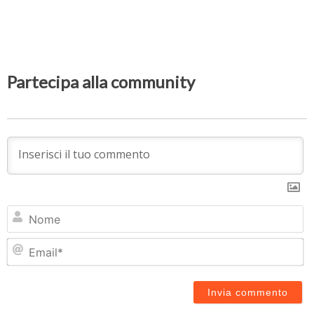
Partecipa alla community
N
Em