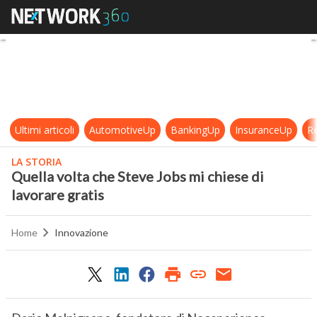
Quella volta che Steve Jobs mi chie
Ultimi articoli
AutomotiveUp
BankingUp
InsuranceUp
Re
LA STORIA
Quella volta che Steve Jobs mi chiese di
lavorare gratis
Home
Innovazione