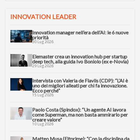
INNOVATION LEADER
Innovation manager nell’era dell’AI: le 6 nuove
priorità
30 Lug 2026
Elemaster crea un innovation hub per startup
deep tech, alla guida Ivo Boniolo (ex e-Novia)
29 Lug 2026
Intervista con Valeria de Flaviis (CDP): “L’AI è
uno dei migliori alleati per chi fa innovazione.
Ecco perché”
15 Lug 2026
Paolo Costa (Spindox): “Un agente AI lavora
come Superman, ma non basta ammirarlo per
creare valore”
10 Lug 2026
Matteo Musa (Fitprime): “Con la disciplina da