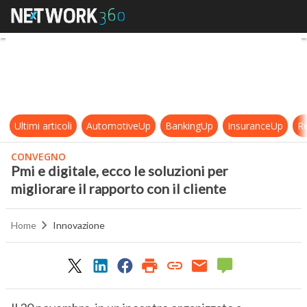
Pmi e digitale, ecco le soluzioni per
Ultimi articoli
AutomotiveUp
BankingUp
InsuranceUp
Re
CONVEGNO
Pmi e digitale, ecco le soluzioni per
migliorare il rapporto con il cliente
Home
Innovazione