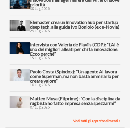
priorità
30 Lug 2026
Elemaster crea un innovation hub per startup
deep tech, alla guida Ivo Boniolo (ex e-Novia)
29 Lug 2026
Intervista con Valeria de Flaviis (CDP): “L’AI è
uno dei migliori alleati per chi fa innovazione.
Ecco perché”
15 Lug 2026
Paolo Costa (Spindox): “Un agente AI lavora
come Superman, ma non basta ammirarlo per
creare valore”
10 Lug 2026
Matteo Musa (Fitprime): “Con la disciplina da
rugbista ho fatto impresa senza spezzarmi”
07 Lug 2026
Vedi tutti gli approfondimenti >