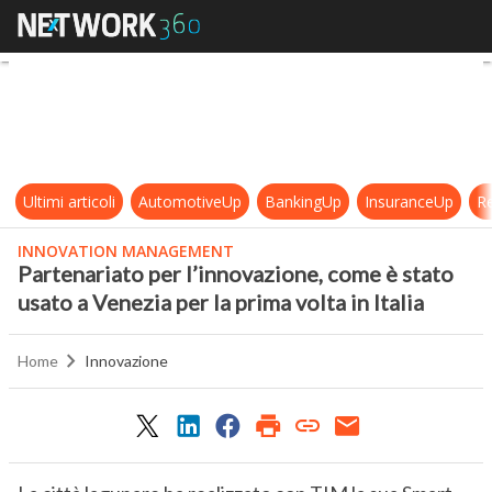
Partenariato per l’innovazione, come
Ultimi articoli
AutomotiveUp
BankingUp
InsuranceUp
Re
INNOVATION MANAGEMENT
Partenariato per l’innovazione, come è stato
usato a Venezia per la prima volta in Italia
Home
Innovazione