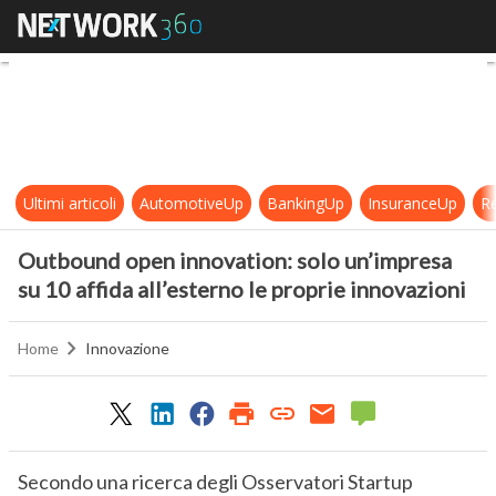
Outbound open innovation: solo un’
Ultimi articoli
AutomotiveUp
BankingUp
InsuranceUp
Re
Outbound open innovation: solo un’impresa
su 10 affida all’esterno le proprie innovazioni
Home
Innovazione
Secondo una ricerca degli Osservatori Startup