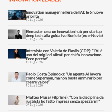
Innovation manager nell’era dell’AI: le 6 nuove
priorità
30 Lug 2026
Elemaster crea un innovation hub per startup
deep tech, alla guida Ivo Boniolo (ex e-Novia)
29 Lug 2026
Intervista con Valeria de Flaviis (CDP): “L’AI è
uno dei migliori alleati per chi fa innovazione.
Ecco perché”
15 Lug 2026
Paolo Costa (Spindox): “Un agente AI lavora
come Superman, ma non basta ammirarlo per
creare valore”
10 Lug 2026
Matteo Musa (Fitprime): “Con la disciplina da
rugbista ho fatto impresa senza spezzarmi”
07 Lug 2026