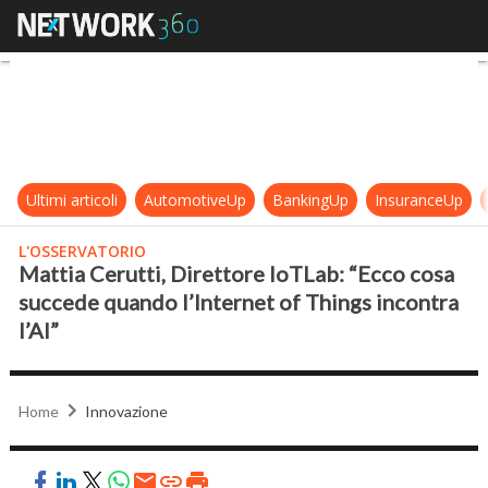
Mattia Cerutti, Direttore IoTLab: 
Ultimi articoli
AutomotiveUp
BankingUp
InsuranceUp
L'OSSERVATORIO
Mattia Cerutti, Direttore IoTLab: “Ecco cosa
succede quando l’Internet of Things incontra
l’AI”
Home
Innovazione