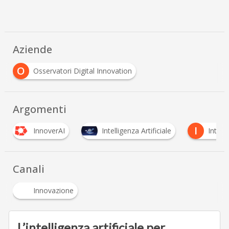
Aziende
O
Osservatori Digital Innovation
Argomenti
I
AI
Intelligenza Artificiale
Internet of Things
Canali
Innovazione
L’intelligenza artificiale per