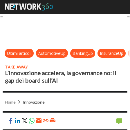
L’innovazione accelera, la governanc
Ultimi articoli
AutomotiveUp
BankingUp
InsuranceUp
TAKE AWAY
L’innovazione accelera, la governance no: il
gap dei board sull’AI
Home
Innovazione