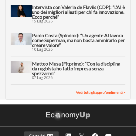
Intervista con Valeria de Flaviis (CDP): “L’AI è
uno dei migliori alleati per chi fa innovazione.
Ecco perché”
15 Lug 2026
Paolo Costa (Spindox): “Un agente AI lavora
come Superman, ma non basta ammirarlo per
creare valore”
10 Lug 2026
Matteo Musa (Fitprime): “Con la disciplina
da rugbista ho fatto impresa senza
spezzarmi”
07 Lug 2026
Vedi tutti gli approfondimenti >