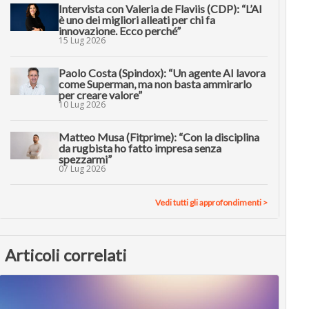
Intervista con Valeria de Flaviis (CDP): “L’AI
è uno dei migliori alleati per chi fa
innovazione. Ecco perché”
15 Lug 2026
Paolo Costa (Spindox): “Un agente AI lavora
come Superman, ma non basta ammirarlo
per creare valore”
10 Lug 2026
Matteo Musa (Fitprime): “Con la disciplina
da rugbista ho fatto impresa senza
spezzarmi”
07 Lug 2026
Vedi tutti gli approfondimenti >
Articoli correlati