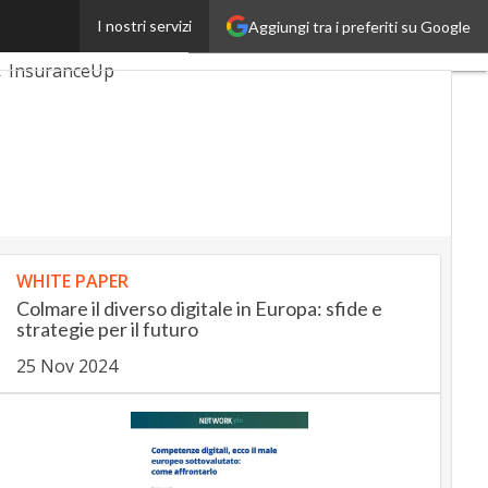
I nostri servizi
Aggiungi tra i preferiti su Google
AutomotiveUp
InsuranceUp
martMobilityUp
rtup
WHITE PAPER
Colmare il diverso digitale in Europa: sfide e
strategie per il futuro
25 Nov 2024