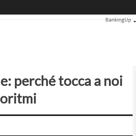
perché tocca a noi genitori, non agli algoritmi
Ultimi articoli
BankingUp
RetailUp
S
Proptech
Sta
e: perché tocca a noi
goritmi