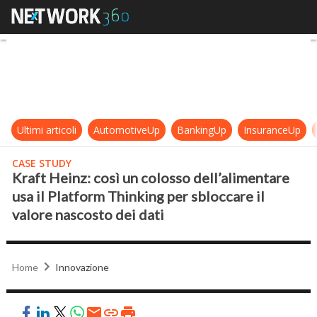
Kraft Heinz: così un colosso dell’al
Ultimi articoli
AutomotiveUp
BankingUp
InsuranceUp
CASE STUDY
Kraft Heinz: così un colosso dell’alimentare
usa il Platform Thinking per sbloccare il
valore nascosto dei dati
Home
Innovazione