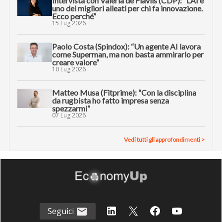
Intervista con Valeria de Flaviis (CDP): “L’AI è
uno dei migliori alleati per chi fa innovazione.
Ecco perché”
15 Lug 2026
Paolo Costa (Spindox): “Un agente AI lavora
come Superman, ma non basta ammirarlo per
creare valore”
10 Lug 2026
Matteo Musa (Fitprime): “Con la disciplina
da rugbista ho fatto impresa senza
spezzarmi”
07 Lug 2026
Vedi tutti gli approfondimenti >
Seguici