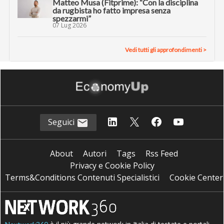
Matteo Musa (Fitprime): “Con la disciplina
da rugbista ho fatto impresa senza
spezzarmi”
07 Lug 2026
Vedi tutti gli approfondimenti >
Seguici
About
Autori
Tags
Rss Feed
Privacy e Cookie Policy
Terms&Conditions Contenuti Specialistici
Cookie Center