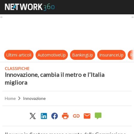
Innovazione, cambia il metro e l’Ita
Ultimi articoli
AutomotiveUp
BankingUp
InsuranceUp
Re
CLASSIFICHE
Innovazione, cambia il metro e l’Italia
migliora
Home
Innovazione