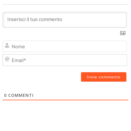
N
Em
0
COMMENTI