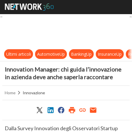
Innovation Manager: chi guida l’i
Ultimi articoli
AutomotiveUp
BankingUp
InsuranceUp
Re
Innovation Manager: chi guida l’innovazione
in azienda deve anche saperla raccontare
Home
Innovazione
Dalla Survey Innovation degli Osservatori Startup