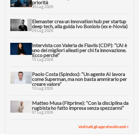
priorità
30 Lug 2026
Elemaster crea un innovation hub per startup
deep tech, alla guida Ivo Boniolo (ex e-Novia)
29 Lug 2026
Intervista con Valeria de Flaviis (CDP): “L’AI è
uno dei migliori alleati per chi fa innovazione.
Ecco perché”
15 Lug 2026
Paolo Costa (Spindox): “Un agente AI lavora
come Superman, ma non basta ammirarlo per
creare valore”
10 Lug 2026
Matteo Musa (Fitprime): “Con la disciplina da
rugbista ho fatto impresa senza spezzarmi”
07 Lug 2026
Vedi tutti gli approfondimenti >