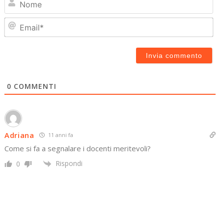
Em
0
COMMENTI
Adriana
11 anni fa
Come si fa a segnalare i docenti meritevoli?
Rispondi
0