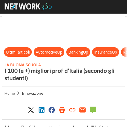
I 100 (e +) migliori prof d’Italia (se
Ultimi articoli
AutomotiveUp
BankingUp
InsuranceUp
Re
LA BUONA SCUOLA
I 100 (e +) migliori prof d’Italia (secondo gli
studenti)
Home
Innovazione