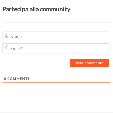
Partecipa alla community
N
Em
0
COMMENTI