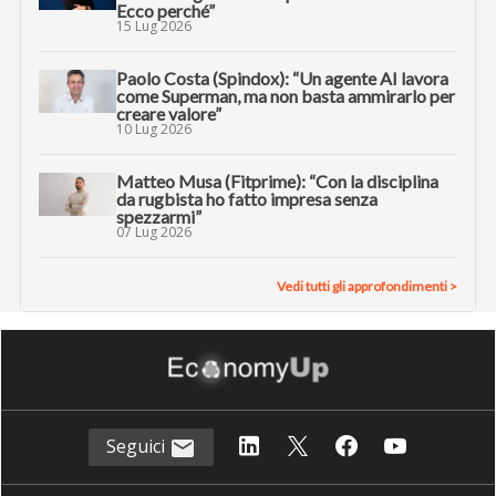
Ecco perché”
15 Lug 2026
Paolo Costa (Spindox): “Un agente AI lavora
come Superman, ma non basta ammirarlo per
creare valore”
10 Lug 2026
Matteo Musa (Fitprime): “Con la disciplina
da rugbista ho fatto impresa senza
spezzarmi”
07 Lug 2026
Vedi tutti gli approfondimenti >
Seguici