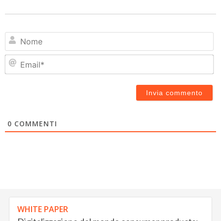
N
Em
0
COMMENTI
WHITE PAPER