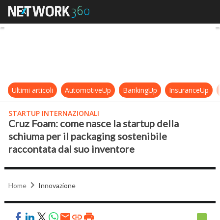
Cruz Foam: come nasce la startup d
Ultimi articoli
AutomotiveUp
BankingUp
InsuranceUp
STARTUP INTERNAZIONALI
Cruz Foam: come nasce la startup della
schiuma per il packaging sostenibile
raccontata dal suo inventore
Home
Innovazione