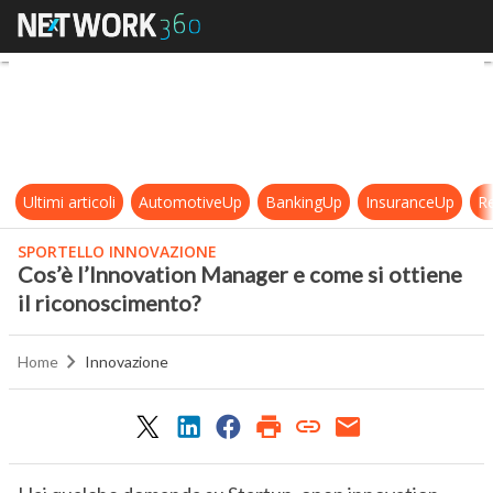
Cos’è l’Innovation Manager e come 
Ultimi articoli
AutomotiveUp
BankingUp
InsuranceUp
Re
SPORTELLO INNOVAZIONE
Cos’è l’Innovation Manager e come si ottiene
il riconoscimento?
Home
Innovazione