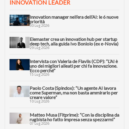
INNOVATION LEADER
Innovation manager nell’era dell’AI: le 6 nuove
priorità
30 Lug 2026
Elemaster crea un innovation hub per startup
deep tech, alla guida Ivo Boniolo (ex e-Novia)
29 Lug 2026
Intervista con Valeria de Flaviis (CDP): “L’AI è
uno dei migliori alleati per chi fa innovazione.
Ecco perché”
15 Lug 2026
Paolo Costa (Spindox): “Un agente AI lavora
come Superman, ma non basta ammirarlo per
creare valore”
10 Lug 2026
Matteo Musa (Fitprime): “Con la disciplina da
rugbista ho fatto impresa senza spezzarmi”
07 Lug 2026