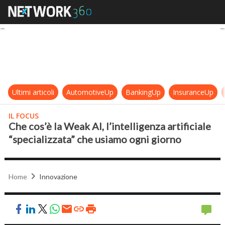
Che cos’è la Weak AI, l’intelligenza
Ultimi articoli
AutomotiveUp
BankingUp
InsuranceUp
IL FOCUS
Che cos’è la Weak AI, l’intelligenza artificiale
“specializzata” che usiamo ogni giorno
Home
Innovazione