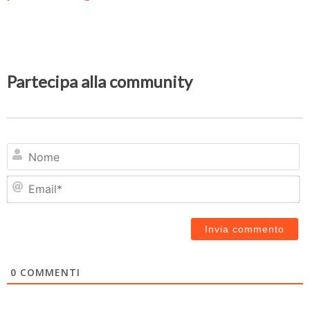
Partecipa alla community
N
Em
0
COMMENTI